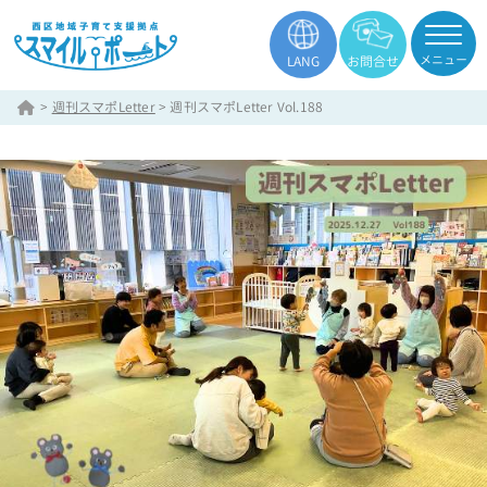
メニュー
LANG
お問合せ
>
週刊スマポLetter
>
週刊スマポLetter Vol.188