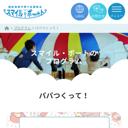
メニュー
LANG
お問合せ
>
プログラム
>
パパつくって！
スマイル・ポートの
プログラム
パパつくって！