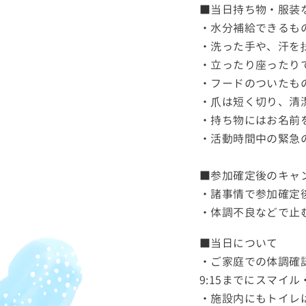
■当日持ち物・服装
・水分補給できるも
・洗った手や、汗を
・立ったり座ったり
・フードのついたも
・爪は短く切り、清
・持ち物にはお名前
・活動時間中の緊急
■参加確定後のキャ
・諸事情で参加確定
・体調不良などで止
■当日について
・ご家庭での体調確
9:15までにスマイ
・施設内にもトイレ