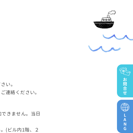
お
ださい。
問
合
にご連絡ください。
せ
加できません。当日
L
A
N
G
。(ビル内1階、２