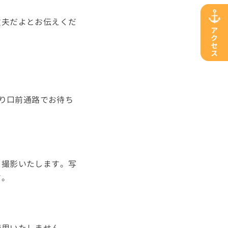
丈夫だよとお伝えくだ
ア
ク
セ
ス
り口前通路でお待ち
を撮影いたします。写
す。
使用いたしません