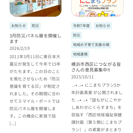
お知らせ
防災
令和7年度
お知らせ
3月防災パネル展を開催し
防災
ます
地域の子育て支援の場
2026/2/19
地域連携
2011年3月11日に東日本大
震災が発生して今年で15年
横浜市西区につながる皆
さんの意見募集中‼
がたちます。この日のこと
2025/10/11
を風化させないため『防災
.‎˖٭ .‎˖٭ にこまちプラン5か
意識を育てる日』が制定さ
年計画素案 が公開されまし
れました。その期間に合わ
た .‎˖٭ .‎˖٭「誰もがにこやか
せてスマイル・ポートでは
しあわせにくらすまち」を
防災パネル展を開催しま
目指す「西区地域福祉保健
す。この機会に家族で話
課計画（第５期にこまちプ
[…]
ラン）」の素案がまとまり