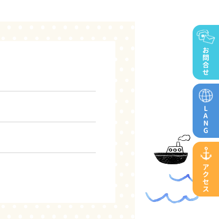
お
問
合
せ
L
A
N
G
ア
ク
セ
ス