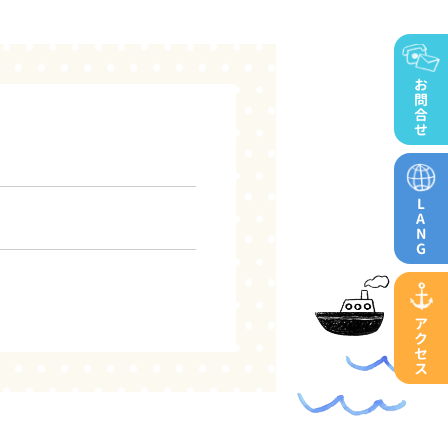
お
問
合
せ
L
A
N
G
ア
ク
セ
ス