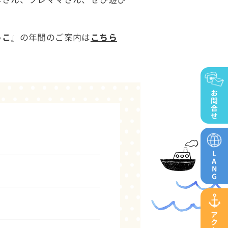
っこ
』の年間のご案内は
こちら
お
問
合
せ
L
A
N
G
ア
ク