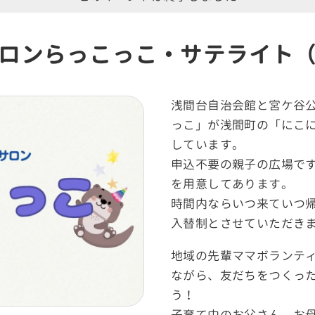
ロンらっこっこ・サテライト
浅間台自治会館と宮ケ谷
っこ」が浅間町の「にこ
しています。
申込不要の親子の広場で
を用意してあります。
時間内ならいつ来ていつ
入替制とさせていただき
地域の先輩ママボランテ
ながら、友だちをつくっ
う！
子育て中のお父さん、お