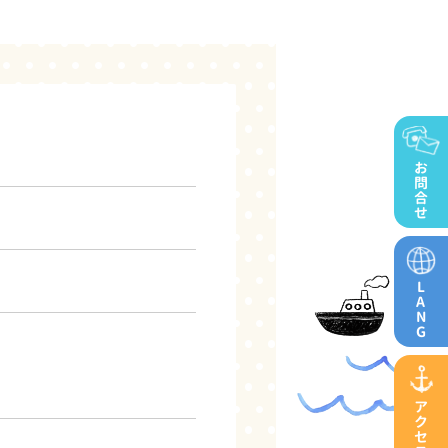
お
問
合
せ
L
A
N
G
ア
ク
セ