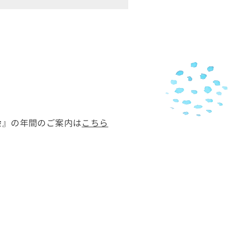
会
』の年間のご案内は
こちら