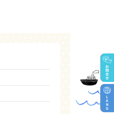
お
問
合
せ
L
A
N
G