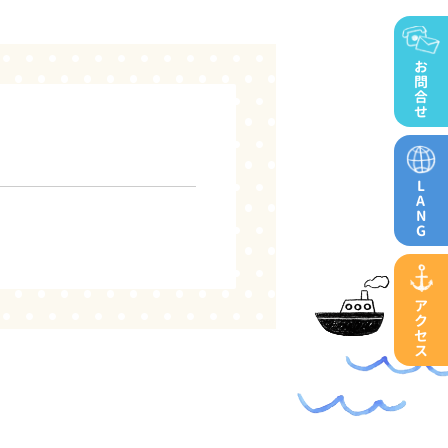
お
問
合
せ
L
A
N
G
ア
ク
セ
ス