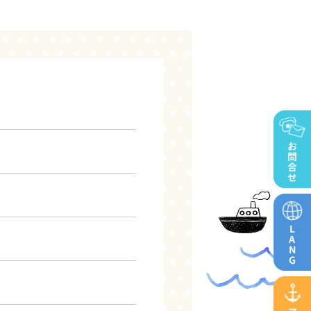
お
問
合
せ
L
A
N
G