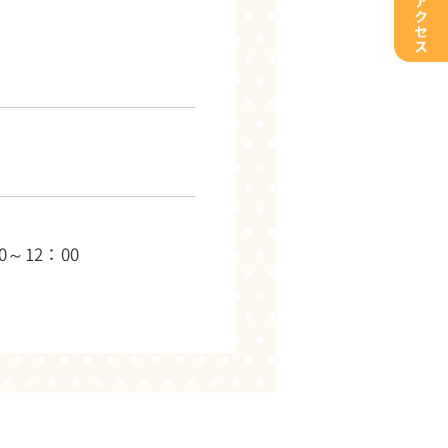
ア
ク
セ
ス
0～12：00