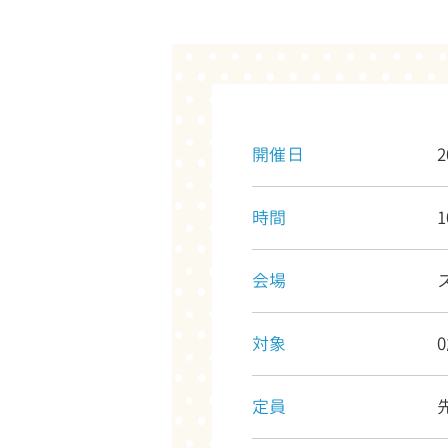
開催日
2
時間
1
会場
対象
定員